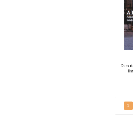
Dies d
li
1