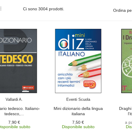

Ci sono 3004 prodotti.
Ordina pe
ACQUISTA
ACQUISTA
Vallardi A.
Eventi Scuola
ario tedesco. Italiano-
Mini dizionario della lingua
Draghi
tedesco,...
italiana
l'
7,90 €
7,50 €
a p
isponibile subito
Disponibile subito
Dis