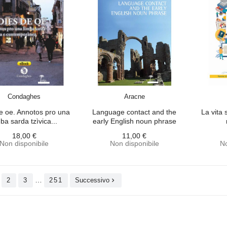
ACQUISTA
ACQUISTA
Condaghes
Aracne
e oe. Annotos pro una
Language contact and the
La vita 
mba sarda tzìvica...
early English noun phrase
18,00 €
11,00 €
Non disponibile
Non disponibile
No
…
2
3
251
Successivo
