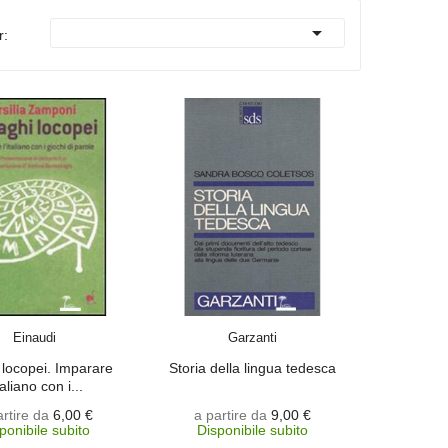

r:
SCEGLI
SCEGLI
Einaudi
Garzanti
 locopei. Imparare
Storia della lingua tedesca
italiano con i...
artire da
6,00 €
a partire da
9,00 €
ponibile subito
Disponibile subito