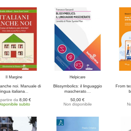
SCEGLI
ACQUISTA
Il Margine
Helpicare
i anche noi. Manuale di
Blissymbolics: il linguaggio
From tex
lingua italiana...
mascherato....
b
 partire da
8,00 €
50,00 €
isponibile subito
Non disponibile
No