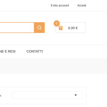
Il mio account
Accedi
0
0,00 €
NE E RESI
CONTATTI

r: