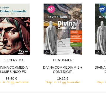
ACQUISTA
ACQUISTA
SEI SCOLASTICO
LE MONNIER
DIVINA COMMEDIA -
DIVINA COMMEDIA M B +
DIVINA
LUME UNICO ED.
CONT.DIGIT.
ALUNNO
33,80 €
19,12 €
. in 7+ gg lavorativi
Disp. in 7+ gg lavorativi
Disp. 