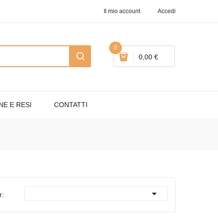
Il mio account
Accedi
0
0,00 €
NE E RESI
CONTATTI

r: