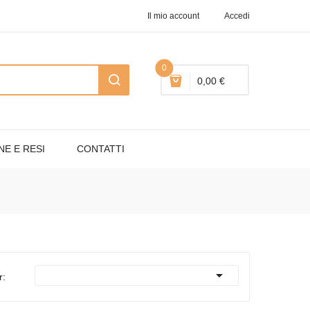
Il mio account
Accedi
0
0,00 €
NE E RESI
CONTATTI

r: