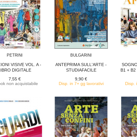
ACQUISTA
ACQUISTA
PETRINI
BULGARINI
ONI VISIVE VOL. A -
ANTEPRIMA SULL'ARTE -
SOGNO 
LIBRO DIGITALE
STUDIAFACILE
B1 + B2
7,55 €
9,90 €
ok non acquistabile
Disp. in 7+ gg lavorativi
Disp. 