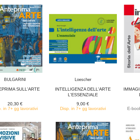
ACQUISTA
ACQUISTA
BULGARINI
Loescher
EPRIMA SULL'ARTE
INTELLIGENZA DELL'ARTE
IMMAGI
L'ESSENZIALE
20,30 €
9,00 €
. in 7+ gg lavorativi
Disp. in 7+ gg lavorativi
E-book