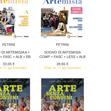
ACQUISTA
ACQUISTA
PETRINI
PETRINI
DI ARTEMISIA A +
SOGNO DI ARTEMISIA
 + FASC + ALB + EB
COMP + FASC + LESS + ALB
+ EB
33,05 €
28,65 €
in 7+ gg lavorativi
Disp. in 7+ gg lavorativi