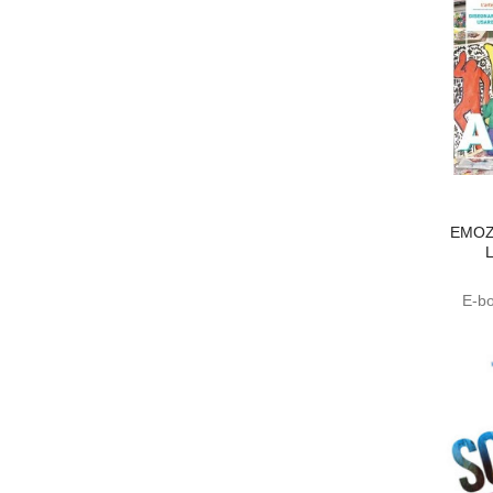
EMOZI
E-bo