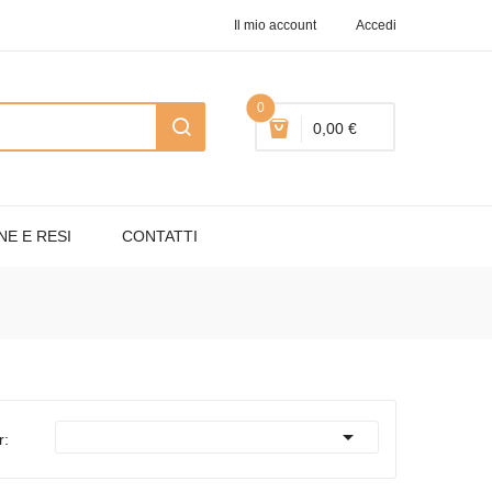
Il mio account
Accedi
0
0,00 €
NE E RESI
CONTATTI

r: