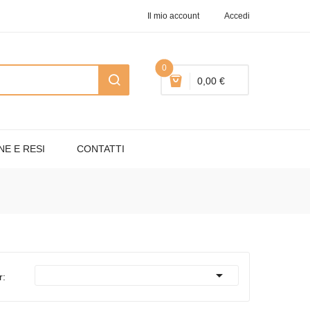
Il mio account
Accedi
0
0,00 €
NE E RESI
CONTATTI

r: