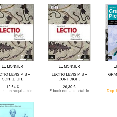
ACQUISTA
ACQUISTA
LE MONNIER
LE MONNIER
E
CTIO LEVIS M B +
LECTIO LEVIS M B +
GRA
CONT.DIGIT.
CONT.DIGIT.
12,64 €
26,30 €
ok non acquistabile
E-book non acquistabile
Disp. 