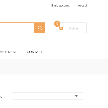
Il mio account
Accedi
0
0,00 €
NE E RESI
CONTATTI

r: