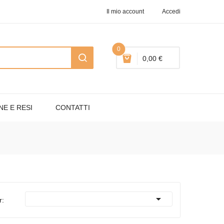
Il mio account
Accedi
0
0,00 €
NE E RESI
CONTATTI

r: