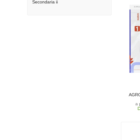
Secondaria ii
AGRO
a 
D