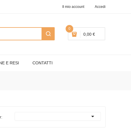
Il mio account
Accedi
0
0,00 €
NE E RESI
CONTATTI

r: