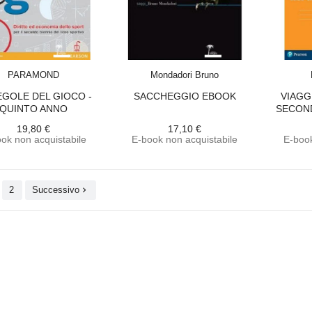
ACQUISTA
ACQUISTA
PARAMOND
Mondadori Bruno
EGOLE DEL GIOCO -
SACCHEGGIO EBOOK
VIAGG
QUINTO ANNO
SECOND
(MODALITA'...
19,80 €
17,10 €
ok non acquistabile
E-book non acquistabile
E-book
2
Successivo
