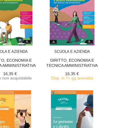
ACQUISTA
ACQUISTA
OLA E AZIENDA
SCUOLA E AZIENDA
TO, ECONOMIA E
DIRITTO, ECONOMIA E
A AMMINISTRATIVA
TECNICA AMMINISTRATIVA
DEL...
DEL...
16,35 €
16,35 €
 non acquistabile
Disp. in 7+ gg lavorativi