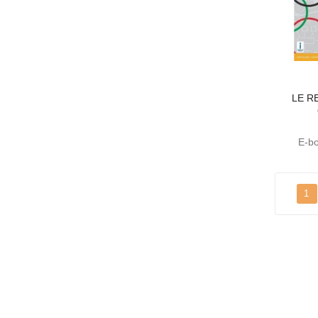
LE R
E-bo
1