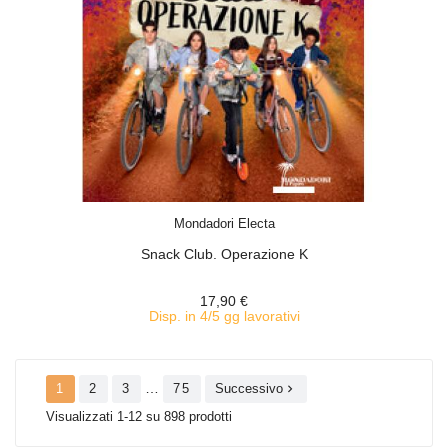
ACQUISTA
Mondadori Electa
Snack Club. Operazione K
17,90 €
Disp. in 4/5 gg lavorativi
…
1
2
3
75
Successivo

Visualizzati 1-12 su 898 prodotti