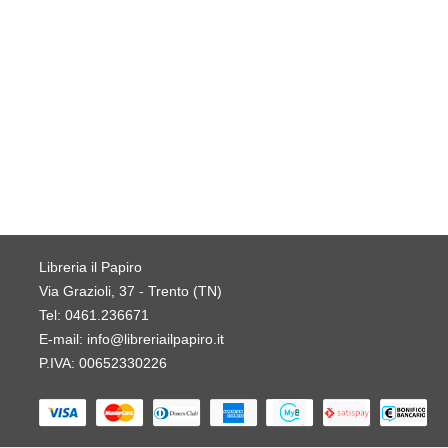
Libreria il Papiro
Via Grazioli, 37 - Trento (TN)
Tel:
0461.236671
E-mail:
info@libreriailpapiro.it
P.IVA: 00652330226