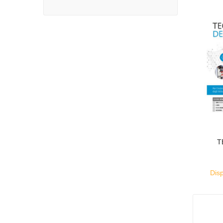
T
Disp