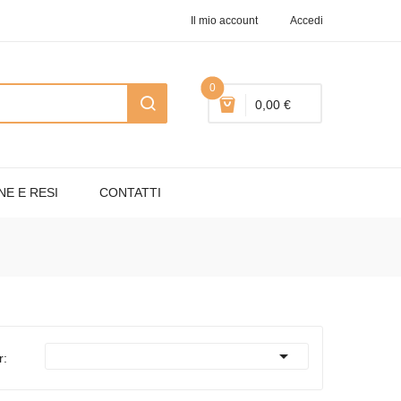
Il mio account
Accedi
0
0,00 €
NE E RESI
CONTATTI

r: