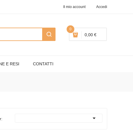
Il mio account
Accedi
0
0,00 €
NE E RESI
CONTATTI

r: