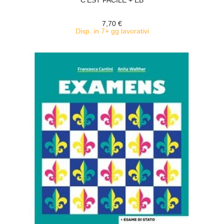
C'EST FACILE + EB
7,70 €
Disp. in 7+ gg lavorativi