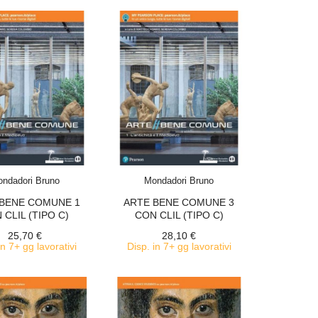
ACQUISTA
ACQUISTA
ndadori Bruno
Mondadori Bruno
 BENE COMUNE 1
ARTE BENE COMUNE 3
 CLIL (TIPO C)
CON CLIL (TIPO C)
25,70 €
28,10 €
in 7+ gg lavorativi
Disp. in 7+ gg lavorativi