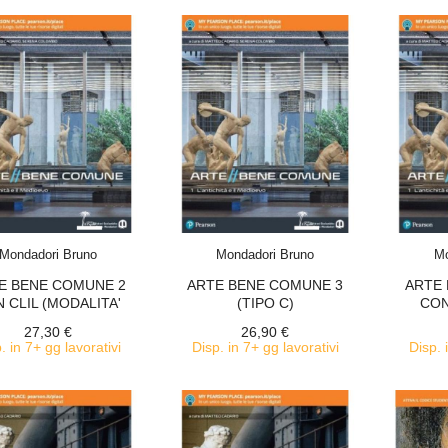
ACQUISTA
ACQUISTA
Mondadori Bruno
Mondadori Bruno
Mo
E BENE COMUNE 2
ARTE BENE COMUNE 3
ARTE
 CLIL (MODALITA'
(TIPO C)
CON
DIGITALE C)
27,30 €
26,90 €
. in 7+ gg lavorativi
Disp. in 7+ gg lavorativi
Disp. 