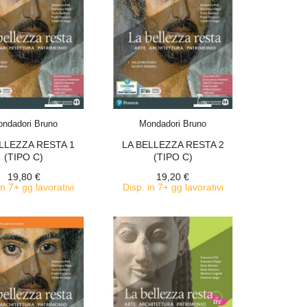
ACQUISTA
ACQUISTA
ndadori Bruno
Mondadori Bruno
LLEZZA RESTA 1
LA BELLEZZA RESTA 2
(TIPO C)
(TIPO C)
19,80 €
19,20 €
in 7+ gg lavorativi
Disp. in 7+ gg lavorativi