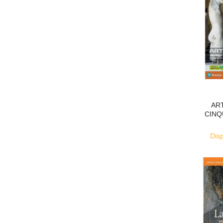
AR
CINQ
Disp