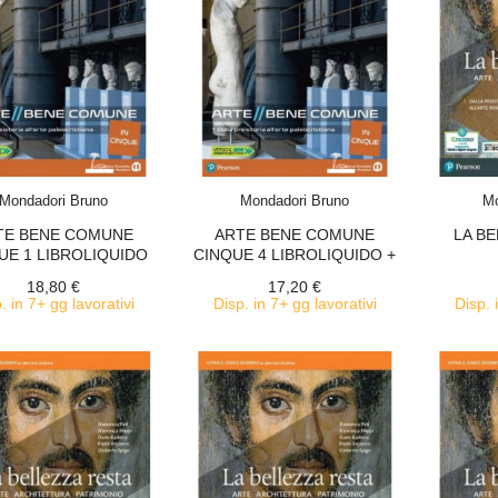
ACQUISTA
ACQUISTA
Mondadori Bruno
Mondadori Bruno
Mo
TE BENE COMUNE
ARTE BENE COMUNE
LA BE
UE 1 LIBROLIQUIDO
CINQUE 4 LIBROLIQUIDO +
+...
DIDASTORE
18,80 €
17,20 €
. in 7+ gg lavorativi
Disp. in 7+ gg lavorativi
Disp. 