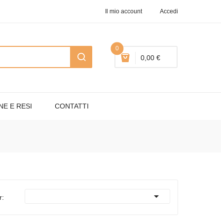
Il mio account
Accedi
0
0,00 €
NE E RESI
CONTATTI

r: