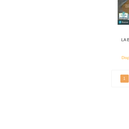
LA 
Disp
1