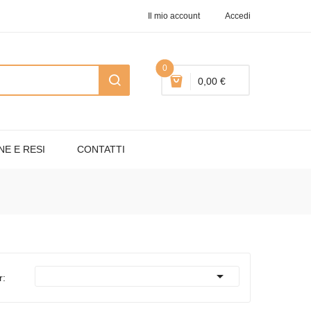
Il mio account
Accedi
0
0,00 €
NE E RESI
CONTATTI

r: