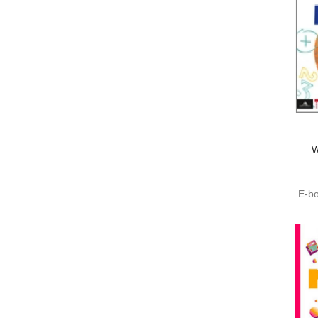
W
E-bo