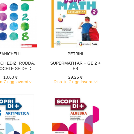
ACQUISTA
ACQUISTA
ZANICHELLI
PETRINI
I! EDIZ. RODDA.
SUPERMATH AR + GE 2 +
CHI E SFIDE DI...
EB
10,60 €
29,25 €
in 7+ gg lavorativi
Disp. in 7+ gg lavorativi