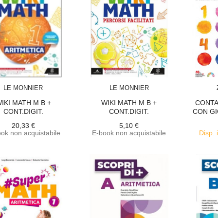
ACQUISTA
ACQUISTA
LE MONNIER
LE MONNIER
IKI MATH M B +
WIKI MATH M B +
CONTAC
CONT.DIGIT.
CONT.DIGIT.
CON GIO
20,33 €
5,10 €
ok non acquistabile
E-book non acquistabile
Disp. 