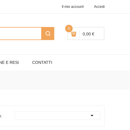
Il mio account
Accedi
0
0,00 €
NE E RESI
CONTATTI

r: