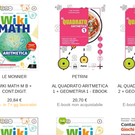
ACQUISTA
ACQUISTA
LE MONNIER
PETRINI
IKI MATH M B +
AL QUADRATO ARITMETICA
AL QUA
CONT.DIGIT.
1 + GEOMETRIA 1 - EBOOK
2 + GEO
20,84 €
20,70 €
. in 7+ gg lavorativi
E-book non acquistabile
E-book