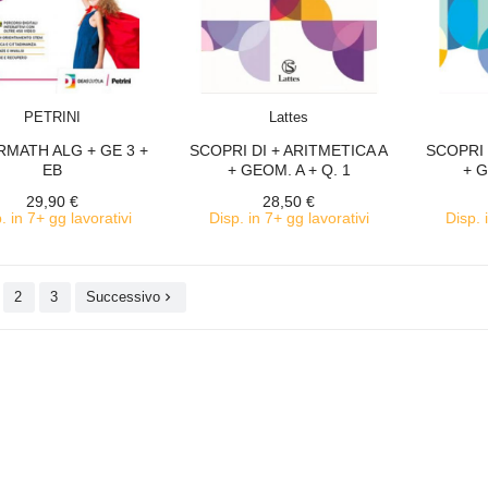
ACQUISTA
ACQUISTA
PETRINI
Lattes
MATH ALG + GE 3 +
SCOPRI DI + ARITMETICA A
SCOPRI 
EB
+ GEOM. A + Q. 1
+ G
29,90 €
28,50 €
. in 7+ gg lavorativi
Disp. in 7+ gg lavorativi
Disp. 
2
3
Successivo
