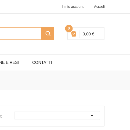
Il mio account
Accedi
0
0,00 €
NE E RESI
CONTATTI

r: