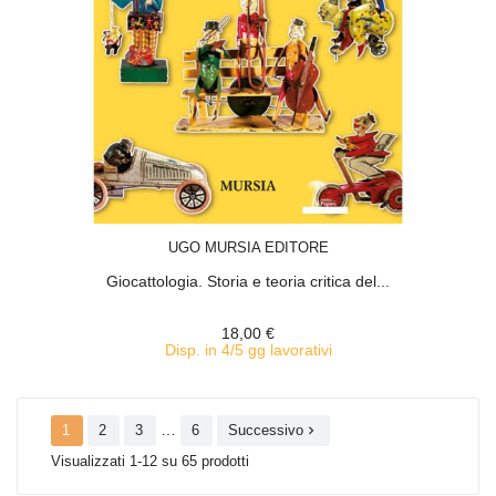
ACQUISTA
UGO MURSIA EDITORE
Giocattologia. Storia e teoria critica del...
18,00 €
Disp. in 4/5 gg lavorativi
…
1
2
3
6
Successivo

Visualizzati 1-12 su 65 prodotti