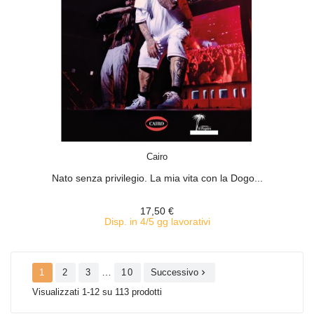
ACQUISTA
Cairo
Nato senza privilegio. La mia vita con la Dogo...
17,50 €
Disp. in 4/5 gg lavorativi
…
1
2
3
10
Successivo

Visualizzati 1-12 su 113 prodotti