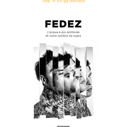
Disp. in 4/5 gg lavorativi