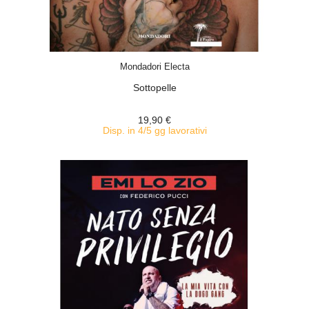
ACQUISTA
Mondadori Electa
Sottopelle
19,90 €
Disp. in 4/5 gg lavorativi