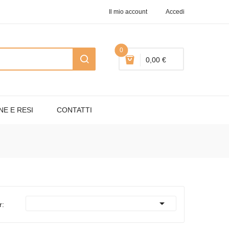
Il mio account
Accedi
0
0,00 €
NE E RESI
CONTATTI

r: