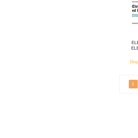
EL
EL
Disp
1