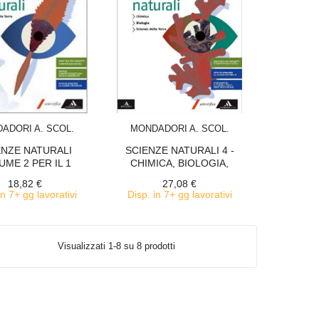
ACQUISTA
ACQUISTA
ADORI A. SCOL.
MONDADORI A. SCOL.
ENZE NATURALI
SCIENZE NATURALI 4 -
UME 2 PER IL 1
CHIMICA, BIOLOGIA,
BIENNIO -...
SCIENZE...
18,82 €
27,08 €
in 7+ gg lavorativi
Disp. in 7+ gg lavorativi
Visualizzati 1-8 su 8 prodotti