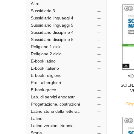
Altro
Sussidiario 3

Sussidiario linguaggi 4

Sussidiario linguaggi 5

Sussidiario discipline 4

Sussidiario discipline 5

Religione 1 ciclo

Religione 2 ciclo

E-book latino

E-book italiano

E-book religione
MO
Prof. alberghieri
SCIEN
E-book greco

V
Lab. di servizi enogastr.

Disp
Progettazione, costruzioni

Latino storia della letterat.

Latino

Latino versioni triennio

Storia
