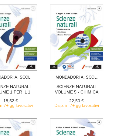
ACQUISTA
ACQUISTA
ADORI A. SCOL.
MONDADORI A. SCOL.
ENZE NATURALI
SCIENZE NATURALI
UME 1 PER IL 1
VOLUME 5 - CHIMICA
BIENNIO -...
ORGANICA,...
18,52 €
22,50 €
in 7+ gg lavorativi
Disp. in 7+ gg lavorativi