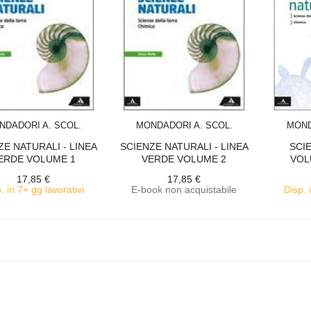
ACQUISTA
ACQUISTA
NDADORI A. SCOL.
MONDADORI A. SCOL.
MOND
ZE NATURALI - LINEA
SCIENZE NATURALI - LINEA
SCI
ERDE VOLUME 1
VERDE VOLUME 2
VOL
SCIENZE...
CHIMICA...
17,85 €
17,85 €
. in 7+ gg lavorativi
E-book non acquistabile
Disp. 