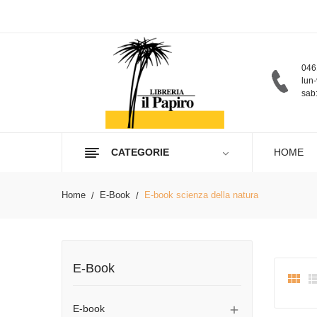
046
lun-
sab:
CATEGORIE
HOME
Home
E-Book
E-book scienza della natura
E-Book

E-book
