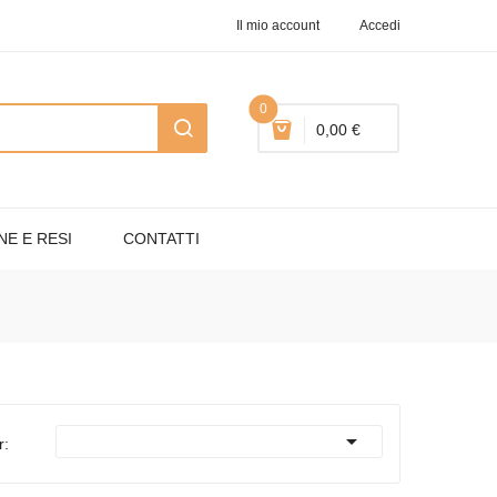
Il mio account
Accedi
0
0,00 €
NE E RESI
CONTATTI

r: