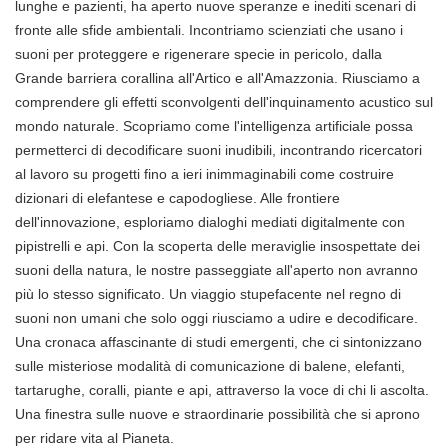
lunghe e pazienti, ha aperto nuove speranze e inediti scenari di
fronte alle sfide ambientali. Incontriamo scienziati che usano i
suoni per proteggere e rigenerare specie in pericolo, dalla
Grande barriera corallina all'Artico e all'Amazzonia. Riusciamo a
comprendere gli effetti sconvolgenti dell'inquinamento acustico sul
mondo naturale. Scopriamo come l'intelligenza artificiale possa
permetterci di decodificare suoni inudibili, incontrando ricercatori
al lavoro su progetti fino a ieri inimmaginabili come costruire
dizionari di elefantese e capodogliese. Alle frontiere
dell'innovazione, esploriamo dialoghi mediati digitalmente con
pipistrelli e api. Con la scoperta delle meraviglie insospettate dei
suoni della natura, le nostre passeggiate all'aperto non avranno
più lo stesso significato. Un viaggio stupefacente nel regno di
suoni non umani che solo oggi riusciamo a udire e decodificare.
Una cronaca affascinante di studi emergenti, che ci sintonizzano
sulle misteriose modalità di comunicazione di balene, elefanti,
tartarughe, coralli, piante e api, attraverso la voce di chi li ascolta.
Una finestra sulle nuove e straordinarie possibilità che si aprono
per ridare vita al Pianeta.