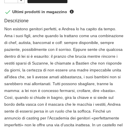

Ultimi prodotti in magazzino
Descrizione
Non esistono genitori perfetti, e Andrea lo ha capito da tempo.
Ama i suoi figli, anche quando la trattano come una combinazione
di chef, autista, bancomat e colf: sempre disponibile, sempre
paziente, possibilmente con il sorriso. Eppure sente che qualcosa
dentro di lei si è esaurito: il pranzo che brucia mentre rincorre i
vestiti sparsi di Suzanne, le chiamate a Bastien che non risponde
da giorni, la certezza di non essere una madre impeccabile unita
all'idea che, se li avesse amati abbastanza, i suoi bambini non si
sarebbero mai allontanati. Tutti possono sbagliare, tranne la
mamma: a lei non è concesso fermarsi, crollare, dire «basta».
Così, quando si chiude in bagno, gira la chiave e si siede sul
bordo della vasca con il mascara che le macchia i vestiti, Andrea
sente di essersi persa in un ruolo che la soffoca. Finché un
annuncio di casting per l'Accademia dei genitori «perfettamente
imperfetti» non le offre una via d'uscita inattesa. In un castello nel