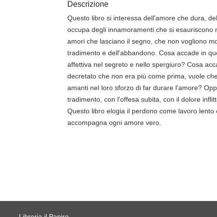
Descrizione
Questo libro si interessa dell'amore che dura, de
occupa degli innamoramenti che si esauriscono ne
amori che lasciano il segno, che non vogliono mo
tradimento e dell'abbandono. Cosa accade in que
affettiva nel segreto e nello spergiuro? Cosa ac
decretato che non era più come prima, vuole che 
amanti nel loro sforzo di far durare l'amore? Op
tradimento, con l'offesa subita, con il dolore infl
Questo libro elogia il perdono come lavoro lento 
accompagna ogni amore vero.
Libreria il Papiro