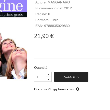
Autore:
MANGANARO
In commercio dal:
2012
Pagine:
0
Formato:
Libro
EAN:
9788835029830
21,90 €
Quantità
ACQUISTA
Disp. in 7+ gg lavorativi