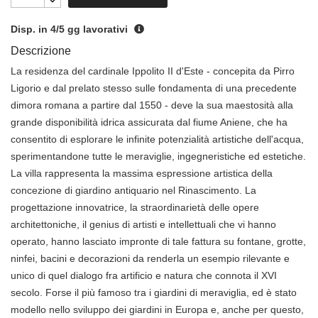
Disp. in 4/5 gg lavorativi
Descrizione
La residenza del cardinale Ippolito II d'Este - concepita da Pirro
Ligorio e dal prelato stesso sulle fondamenta di una precedente
dimora romana a partire dal 1550 - deve la sua maestosità alla
grande disponibilità idrica assicurata dal fiume Aniene, che ha
consentito di esplorare le infinite potenzialità artistiche dell'acqua,
sperimentandone tutte le meraviglie, ingegneristiche ed estetiche.
La villa rappresenta la massima espressione artistica della
concezione di giardino antiquario nel Rinascimento. La
progettazione innovatrice, la straordinarietà delle opere
architettoniche, il genius di artisti e intellettuali che vi hanno
operato, hanno lasciato impronte di tale fattura su fontane, grotte,
ninfei, bacini e decorazioni da renderla un esempio rilevante e
unico di quel dialogo fra artificio e natura che connota il XVI
secolo. Forse il più famoso tra i giardini di meraviglia, ed è stato
modello nello sviluppo dei giardini in Europa e, anche per questo,