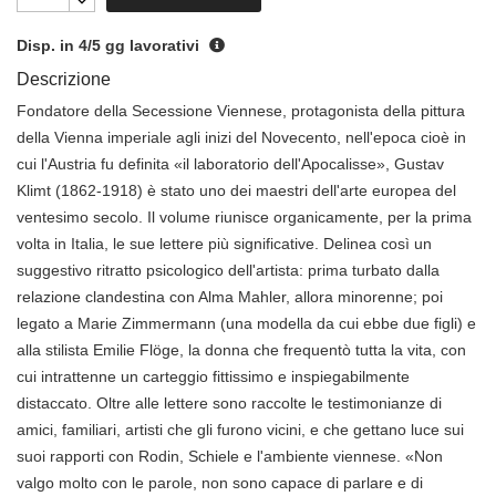
Disp. in 4/5 gg lavorativi
Descrizione
Fondatore della Secessione Viennese, protagonista della pittura
della Vienna imperiale agli inizi del Novecento, nell'epoca cioè in
cui l'Austria fu definita «il laboratorio dell'Apocalisse», Gustav
Klimt (1862-1918) è stato uno dei maestri dell'arte europea del
ventesimo secolo. Il volume riunisce organicamente, per la prima
volta in Italia, le sue lettere più significative. Delinea così un
suggestivo ritratto psicologico dell'artista: prima turbato dalla
relazione clandestina con Alma Mahler, allora minorenne; poi
legato a Marie Zimmermann (una modella da cui ebbe due figli) e
alla stilista Emilie Flöge, la donna che frequentò tutta la vita, con
cui intrattenne un carteggio fittissimo e inspiegabilmente
distaccato. Oltre alle lettere sono raccolte le testimonianze di
amici, familiari, artisti che gli furono vicini, e che gettano luce sui
suoi rapporti con Rodin, Schiele e l'ambiente viennese. «Non
valgo molto con le parole, non sono capace di parlare e di