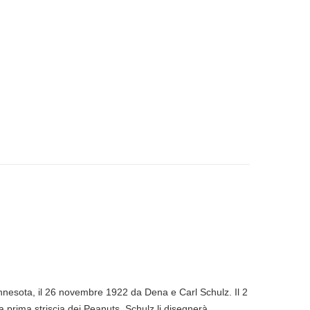
nesota, il 26 novembre 1922 da Dena e Carl Schulz. Il 2
a prima striscia dei Peanuts. Schulz li disegnerà