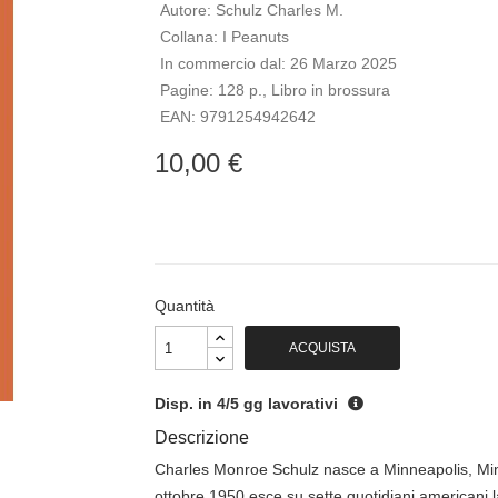
Autore:
Schulz Charles M.
Collana:
I Peanuts
In commercio dal:
26 Marzo 2025
Pagine:
128 p., Libro in brossura
EAN:
9791254942642
10,00 €
Quantità
ACQUISTA
Disp. in 4/5 gg lavorativi
Descrizione
Charles Monroe Schulz nasce a Minneapolis, Min
ottobre 1950 esce su sette quotidiani americani l