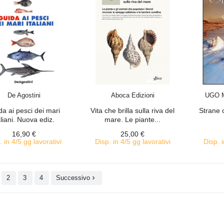
ACQUISTA
ACQUISTA
De Agostini
Aboca Edizioni
UGO 
da ai pesci dei mari
Vita che brilla sulla riva del
Strane 
aliani. Nuova ediz.
mare. Le piante...
16,90 €
25,00 €
. in 4/5 gg lavorativi
Disp. in 4/5 gg lavorativi
Disp. i
2
3
4
Successivo
