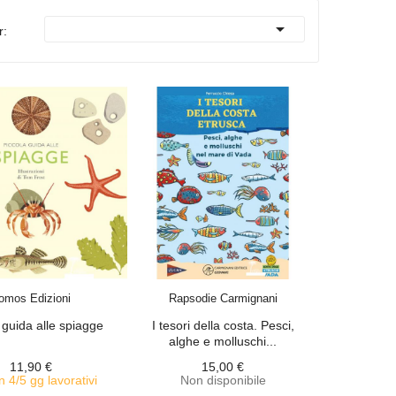

r:
ACQUISTA
ACQUISTA
omos Edizioni
Rapsodie Carmignani
 guida alle spiagge
I tesori della costa. Pesci,
alghe e molluschi...
11,90 €
15,00 €
n 4/5 gg lavorativi
Non disponibile